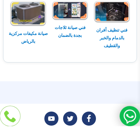
فني صيانة ثلاجات
فني تنظيف أفران
صيانة مكيفات مركزية
بجدة بالضمان
بالدمام والخبر
بالرياض
والقطيف
تابعنا
تابعنا
تابعنا
حقوق النشر 2026 © جميع الحقوق محفوظة
على
على
على